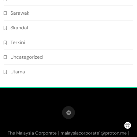
Sarawak
Skandal
Terkini
Uncategorized
Utama
The Malaysia Corporate [
malaysiacorporate1@proton.me
]