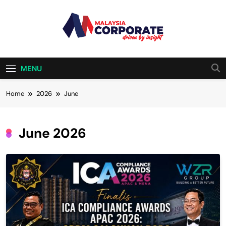
Skip
to
content
Malaysia
Driven By Insight
Corporate
MENU
Home
2026
June
June 2026