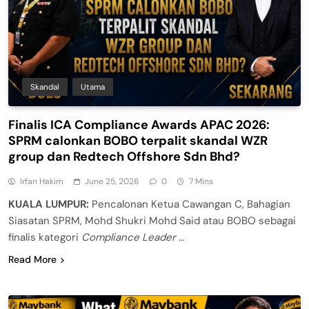
Skandal
Utama
Finalis ICA Compliance Awards APAC 2026:
SPRM calonkan BOBO terpalit skandal WZR
group dan Redtech Offshore Sdn Bhd?
Irfan Hakim
June 25, 2026
0
7 Mins
KUALA LUMPUR:
Pencalonan Ketua Cawangan C, Bahagian
Siasatan SPRM, Mohd Shukri Mohd Said atau BOBO sebagai
finalis kategori
Compliance Leader
…
Read More