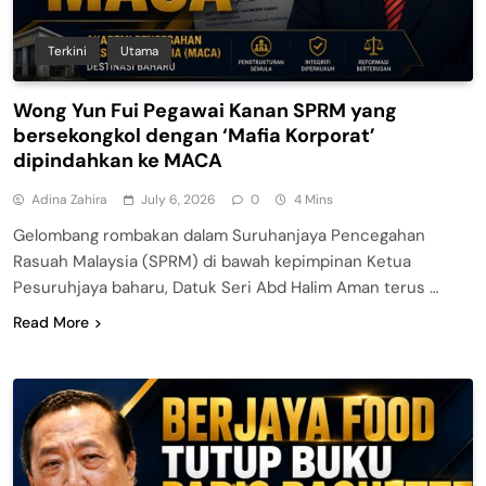
Terkini
Utama
Wong Yun Fui Pegawai Kanan SPRM yang
bersekongkol dengan ‘Mafia Korporat’
dipindahkan ke MACA
Adina Zahira
July 6, 2026
0
4 Mins
Gelombang rombakan dalam Suruhanjaya Pencegahan
Rasuah Malaysia (SPRM) di bawah kepimpinan Ketua
Pesuruhjaya baharu, Datuk Seri Abd Halim Aman terus …
Read More