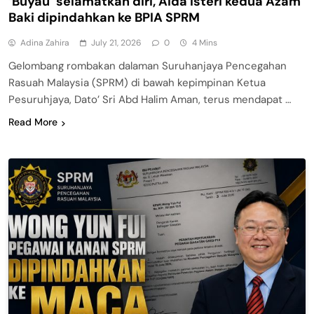
‘Buyau’ selamatkan diri, Aida isteri kedua Azam
Baki dipindahkan ke BPIA SPRM
Adina Zahira
July 21, 2026
0
4 Mins
Gelombang rombakan dalaman Suruhanjaya Pencegahan
Rasuah Malaysia (SPRM) di bawah kepimpinan Ketua
Pesuruhjaya, Dato’ Sri Abd Halim Aman, terus mendapat …
Read More