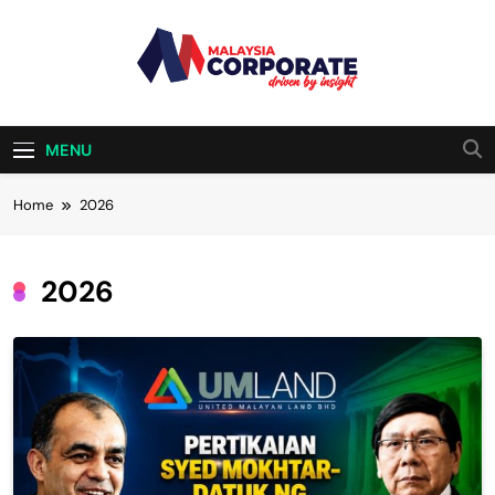
Skip
to
content
Malaysia
Driven By Insight
Corporate
MENU
Home
2026
2026