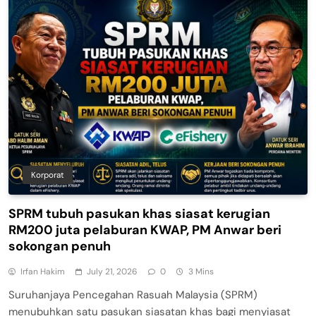
Korporat
SPRM tubuh pasukan khas siasat kerugian
RM200 juta pelaburan KWAP, PM Anwar beri
sokongan penuh
Irfan Hakim
July 21, 2026
0
3 Mins
Suruhanjaya Pencegahan Rasuah Malaysia (SPRM)
menubuhkan satu pasukan siasatan khas bagi menyiasat