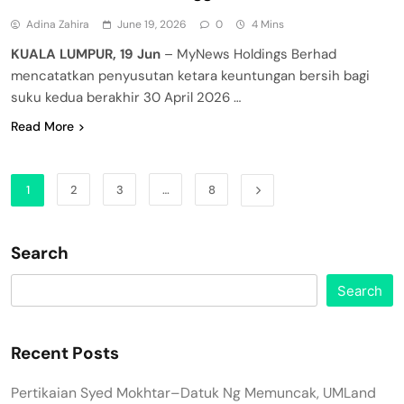
Adina Zahira
June 19, 2026
0
4 Mins
KUALA LUMPUR, 19 Jun
– MyNews Holdings Berhad
mencatatkan penyusutan ketara keuntungan bersih bagi
suku kedua berakhir 30 April 2026 …
Read More
1
2
3
…
8
Search
Search
Recent Posts
Pertikaian Syed Mokhtar–Datuk Ng Memuncak, UMLand