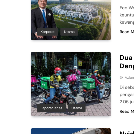
Eco Wo
keuntu
kewang
Read M
Korporat
Utama
Dua 
Den
Azla
Di seb
pengan
2.06 ju
Laporan Khas
Utama
Read M
Nvid