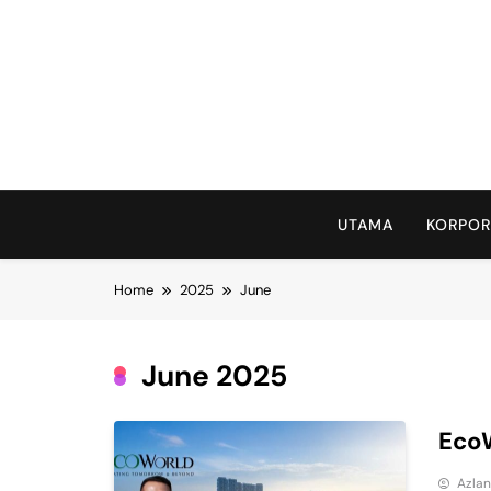
Skip
to
content
UTAMA
KORPOR
Home
2025
June
June 2025
EcoW
Azla