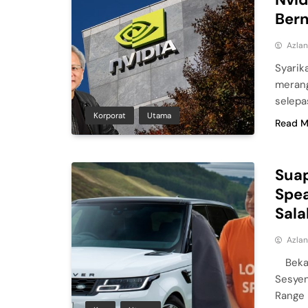
Bern
Azla
Syarik
merang
selepa
Korporat
Utama
Read M
Suap
Spe
Sala
Azla
Beka
Sesyen
Range 