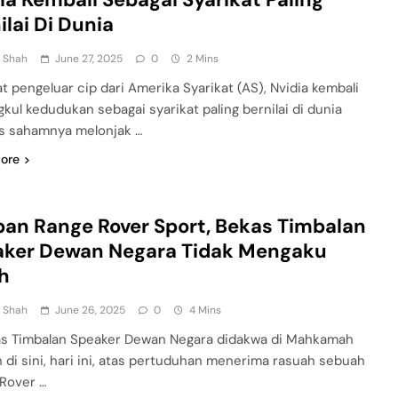
ilai Di Dunia
n Shah
June 27, 2025
0
2 Mins
at pengeluar cip dari Amerika Syarikat (AS), Nvidia kembali
kul kedudukan sebagai syarikat paling bernilai di dunia
s sahamnya melonjak …
ore
an Range Rover Sport, Bekas Timbalan
aker Dewan Negara Tidak Mengaku
h
n Shah
June 26, 2025
0
4 Mins
s Timbalan Speaker Dewan Negara didakwa di Mahkamah
 di sini, hari ini, atas pertuduhan menerima rasuah sebuah
Rover …