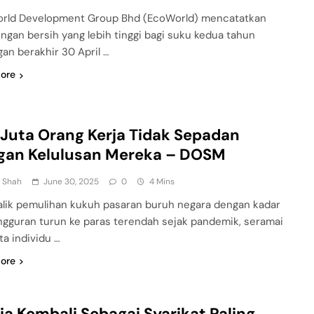
rld Development Group Bhd (EcoWorld) mencatatkan
ngan bersih yang lebih tinggi bagi suku kedua tahun
an berakhir 30 April …
ore
Juta Orang Kerja Tidak Sepadan
gan Kelulusan Mereka – DOSM
n Shah
June 30, 2025
0
4 Mins
alik pemulihan kukuh pasaran buruh negara dengan kadar
gguran turun ke paras terendah sejak pandemik, seramai
ta individu …
ore
ia Kembali Sebagai Syarikat Paling