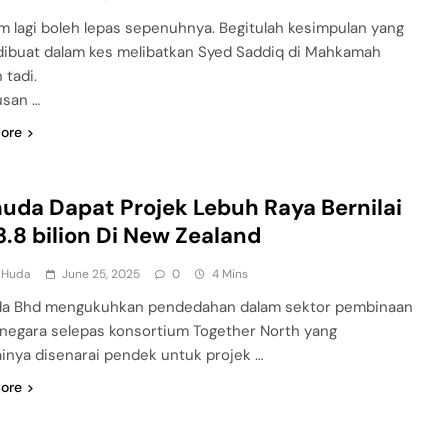
m lagi boleh lepas sepenuhnya. Begitulah kesimpulan yang
dibuat dalam kes melibatkan Syed Saddiq di Mahkamah
 tadi.
usan …
ore
da Dapat Projek Lebuh Raya Bernilai
.8 bilion Di New Zealand
l Huda
June 25, 2025
0
4 Mins
a Bhd mengukuhkan pendedahan dalam sektor pembinaan
r negara selepas konsortium Together North yang
ainya disenarai pendek untuk projek …
ore