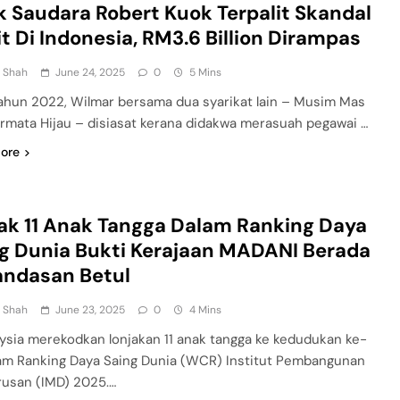
 Saudara Robert Kuok Terpalit Skandal
t Di Indonesia, RM3.6 Billion Dirampas
n Shah
June 24, 2025
0
5 Mins
ahun 2022, Wilmar bersama dua syarikat lain – Musim Mas
rmata Hijau – disiasat kerana didakwa merasuah pegawai …
ore
ak 11 Anak Tangga Dalam Ranking Daya
g Dunia Bukti Kerajaan MADANI Berada
andasan Betul
n Shah
June 23, 2025
0
4 Mins
ysia merekodkan lonjakan 11 anak tangga ke kedudukan ke-
am Ranking Daya Saing Dunia (WCR) Institut Pembangunan
usan (IMD) 2025.…