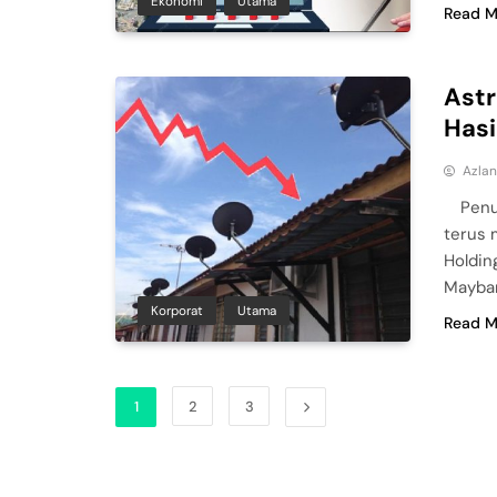
Ekonomi
Utama
Read M
Astr
Hasi
Azla
Penu
terus 
Holdin
Mayban
Korporat
Utama
Read M
1
2
3