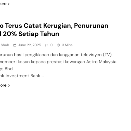
ore
o Terus Catat Kerugian, Penurunan
l 20% Setiap Tahun
n Shah
June 22, 2025
0
3 Mins
runan hasil pengiklanan dan langganan televisyen (TV)
memberi kesan kepada prestasi kewangan Astro Malaysia
gs Bhd.
k Investment Bank …
ore