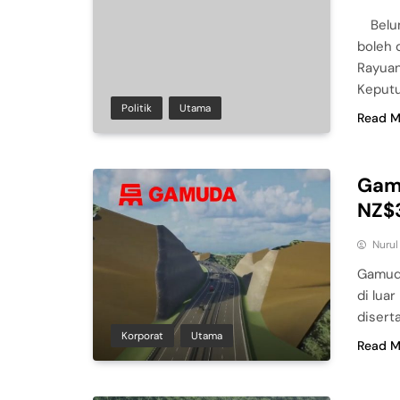
Belu
boleh 
Rayuan
Keput
Politik
Utama
Read M
Gamu
NZ$3
Nuru
Gamud
di lua
disert
Korporat
Utama
Read M