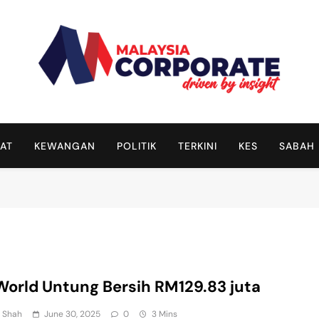
Malaysia Corporate
Driven By Insight
AT
KEWANGAN
POLITIK
TERKINI
KES
SABAH
orld Untung Bersih RM129.83 juta
n Shah
June 30, 2025
0
3 Mins