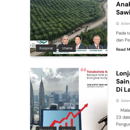
Anak
Sawi
Azla
Pada t
dan Pe
Korporat
Utama
Read M
Lonj
Sain
Di L
Azla
Mala
23 dal
Pengur