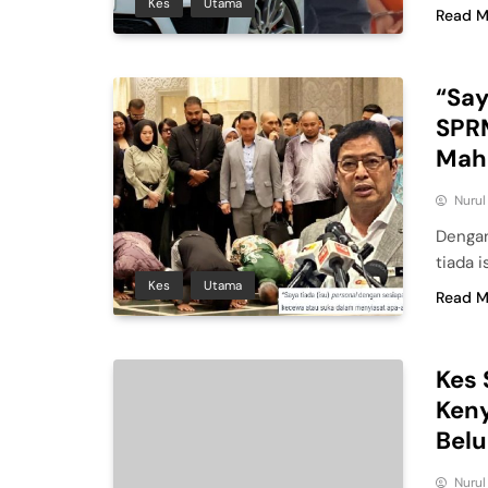
Kes
Utama
Read M
“Say
SPRM
Mah
Nuru
Dengan
tiada 
Kes
Utama
Read M
Kes 
Ken
Bel
Nuru