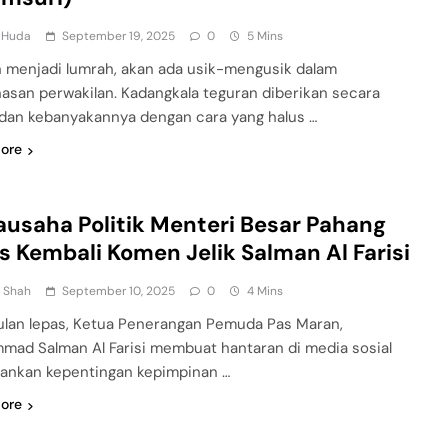
l Huda
September 19, 2025
0
5 Mins
 menjadi lumrah, akan ada usik-mengusik dalam
asan perwakilan. Kadangkala teguran diberikan secara
 dan kebanyakannya dengan cara yang halus …
ore
ausaha Politik Menteri Besar Pahang
s Kembali Komen Jelik Salman Al Farisi
n Shah
September 10, 2025
0
4 Mins
ulan lepas, Ketua Penerangan Pemuda Pas Maran,
ad Salman Al Farisi membuat hantaran di media sosial
nkan kepentingan kepimpinan …
ore