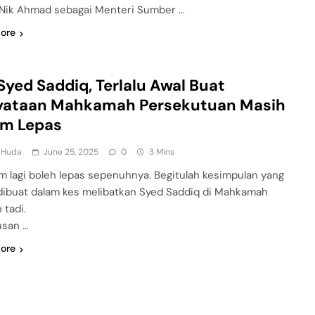
Nik Ahmad sebagai Menteri Sumber …
ore
Syed Saddiq, Terlalu Awal Buat
yataan Mahkamah Persekutuan Masih
um Lepas
l Huda
June 25, 2025
0
3 Mins
m lagi boleh lepas sepenuhnya. Begitulah kesimpulan yang
dibuat dalam kes melibatkan Syed Saddiq di Mahkamah
 tadi.
usan …
ore