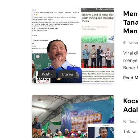
Ment
Tana
Man
Azla
Viral 
menyer
Besar 
Politik
Utama
Read M
Koca
Adal
Nuru
Tak sa