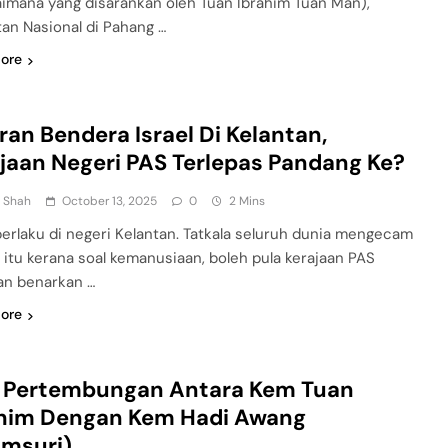
imana yang disarankan oleh Tuan Ibrahim Tuan Man),
tan Nasional di Pahang …
ore
ran Bendera Israel Di Kelantan,
jaan Negeri PAS Terlepas Pandang Ke?
n Shah
October 13, 2025
0
2 Mins
berlaku di negeri Kelantan. Tatkala seluruh dunia mengecam
 itu kerana soal kemanusiaan, boleh pula kerajaan PAS
an benarkan …
ore
, Pertembungan Antara Kem Tuan
ahim Dengan Kem Hadi Awang
amsuri)