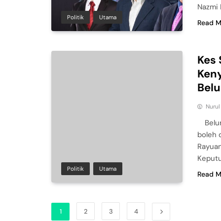
Nazmi 
Politik
Utama
Read M
Kes 
Ken
Bel
Nuru
Belu
boleh 
Rayuan
Keput
Politik
Utama
Read M
1
2
3
4