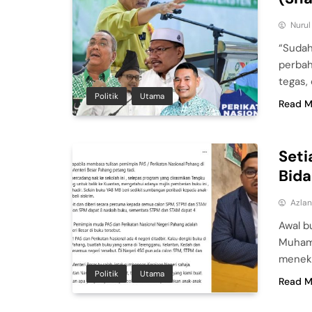
Nuru
“Sudah
perbah
tegas,
Politik
Utama
Read M
Seti
Bida
Azla
Awal b
Muhamm
meneka
Politik
Utama
Read M