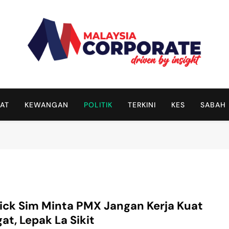
Malaysia Corporate
Driven By Insight
AT
KEWANGAN
POLITIK
TERKINI
KES
SABAH
ick Sim Minta PMX Jangan Kerja Kuat
at, Lepak La Sikit