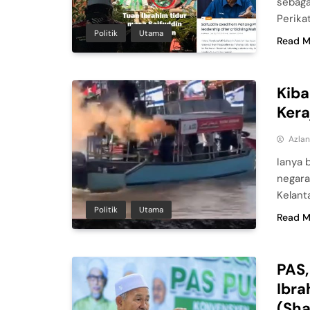
sebaga
Perika
Politik
Utama
Read M
Kiba
Kera
Azla
Ianya 
negara
Kelant
Politik
Utama
Read M
PAS
Ibr
(Sh