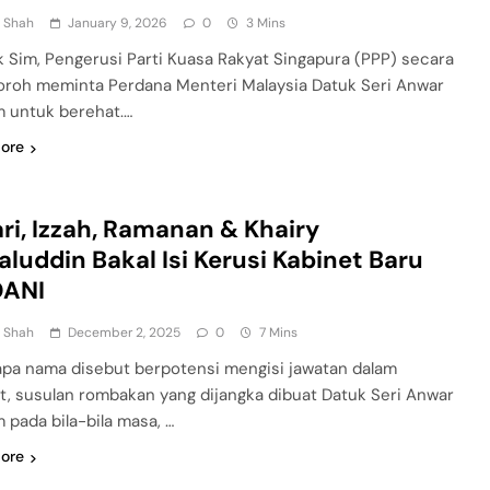
n Shah
January 9, 2026
0
3 Mins
k Sim, Pengerusi Parti Kuasa Rakyat Singapura (PPP) secara
oroh meminta Perdana Menteri Malaysia Datuk Seri Anwar
m untuk berehat.…
ore
ri, Izzah, Ramanan & Khairy
luddin Bakal Isi Kerusi Kabinet Baru
ANI
n Shah
December 2, 2025
0
7 Mins
pa nama disebut berpotensi mengisi jawatan dalam
t, susulan rombakan yang dijangka dibuat Datuk Seri Anwar
m pada bila-bila masa, …
ore