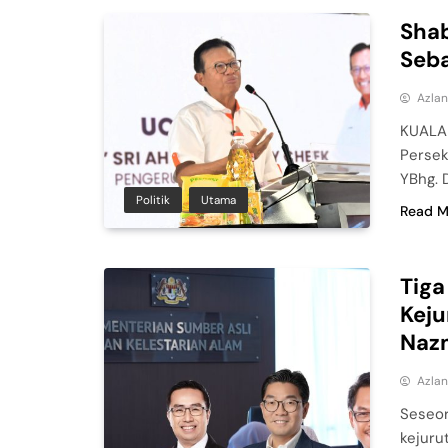
Sha
Seba
Azla
KUALA 
Persek
YBhg. 
Politik
Utama
Read M
Tiga
Keju
Nazm
Azla
Seseor
kejuru