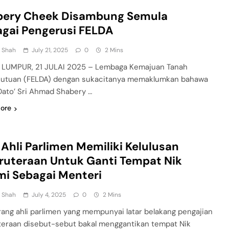
bery Cheek Disambung Semula
gai Pengerusi FELDA
n Shah
July 21, 2025
0
2 Mins
LUMPUR, 21 JULAI 2025 – Lembaga Kemajuan Tanah
utuan (FELDA) dengan sukacitanya memaklumkan bahawa
Dato’ Sri Ahmad Shabery …
ore
 Ahli Parlimen Memiliki Kelulusan
ruteraan Untuk Ganti Tempat Nik
i Sebagai Menteri
n Shah
July 4, 2025
0
2 Mins
ang ahli parlimen yang mempunyai latar belakang pengajian
teraan disebut-sebut bakal menggantikan tempat Nik