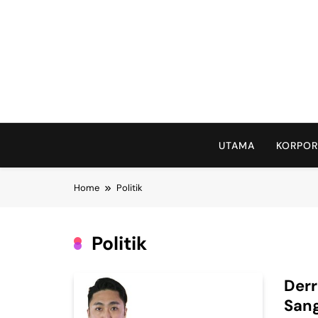
Skip
to
content
UTAMA
KORPOR
Home
Politik
Politik
Derr
Sang