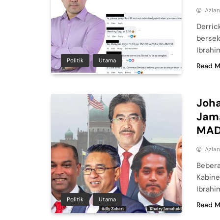
Azla
Derric
bersel
Ibrahi
Politik
Utama
Read M
Joha
Jama
MAD
Azla
Bebera
Kabine
Ibrahi
Politik
Utama
Read M