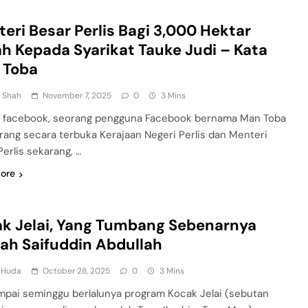
eri Besar Perlis Bagi 3,000 Hektar
h Kepada Syarikat Tauke Judi – Kata
 Toba
n Shah
November 7, 2025
0
3 Mins
di facebook, seorang pengguna Facebook bernama Man Toba
ang secara terbuka Kerajaan Negeri Perlis dan Menteri
Perlis sekarang, …
ore
k Jelai, Yang Tumbang Sebenarnya
ah Saifuddin Abdullah
l Huda
October 28, 2025
0
3 Mins
mpai seminggu berlalunya program Kocak Jelai (sebutan