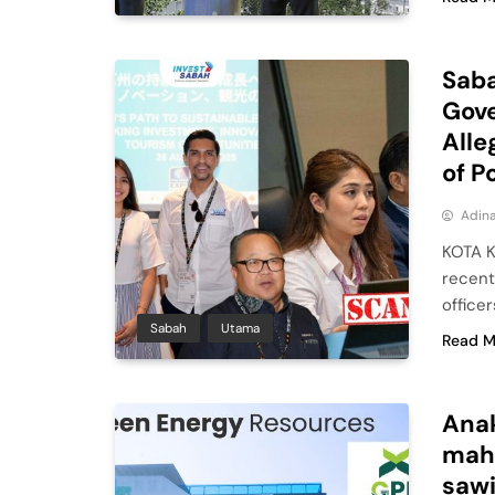
Saba
Gov
Alle
of P
Adina
KOTA K
recent
officer
Sabah
Utama
Read M
Anak
mahk
saw