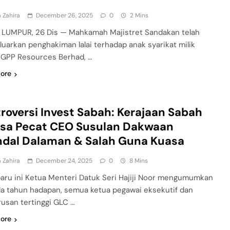
 Zahira
December 26, 2025
0
2 Mins
LUMPUR, 26 Dis — Mahkamah Majistret Sandakan telah
uarkan penghakiman lalai terhadap anak syarikat milik
GPP Resources Berhad, …
ore
roversi Invest Sabah: Kerajaan Sabah
esa Pecat CEO Susulan Dakwaan
dal Dalaman & Salah Guna Kuasa
 Zahira
December 24, 2025
0
8 Mins
aru ini Ketua Menteri Datuk Seri Hajiji Noor mengumumkan
a tahun hadapan, semua ketua pegawai eksekutif dan
usan tertinggi GLC …
ore