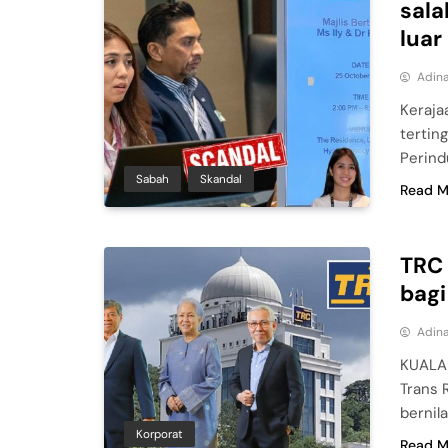
sala
luar
Adina
Keraja
tertin
Perind
Sabah
Skandal
Read M
TRC 
bagi
Adina
KUALA 
Trans 
bernil
Korporat
Read M