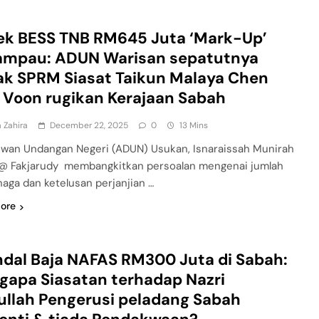
ek BESS TNB RM645 Juta ‘Mark-Up’
ampau: ADUN Warisan sepatutnya
k SPRM Siasat Taikun Malaya Chen
 Voon rugikan Kerajaan Sabah
 Zahira
December 22, 2025
0
13 Mins
ewan Undangan Negeri (ADUN) Usukan, Isnaraissah Munirah
 @ Fakjarudy membangkitkan persoalan mengenai jumlah
naga dan ketelusan perjanjian …
ore
dal Baja NAFAS RM300 Juta di Sabah:
apa Siasatan terhadap Nazri
llah Pengerusi peladang Sabah