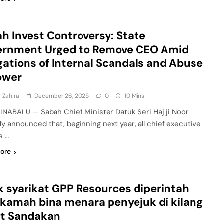
h Invest Controversy: State
ernment Urged to Remove CEO Amid
gations of Internal Scandals and Abuse
ower
 Zahira
December 26, 2025
0
10 Mins
INABALU — Sabah Chief Minister Datuk Seri Hajiji Noor
ly announced that, beginning next year, all chief executive
s …
ore
 syarikat GPP Resources diperintah
amah bina menara penyejuk di kilang
it Sandakan