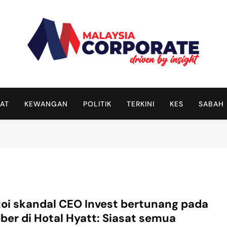
Malaysia Corporate
Driven By Insight
AT
KEWANGAN
POLITIK
TERKINI
KES
SABAH
oi skandal CEO Invest bertunang pada
ber di Hotal Hyatt: Siasat semua