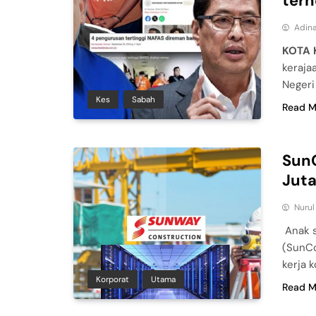
terh
Adina
KOTA 
keraja
Negeri
Kes
Sabah
Read M
Sun
Juta
Nuru
Anak s
(SunCo
kerja 
Korporat
Utama
Read M