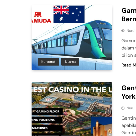
Gamu
Bern
Nuru
Gamuda
dalam 
bilion
Korporat
Utama
Read M
Gent
York
Nuru
Gentin
apabil
Gentin