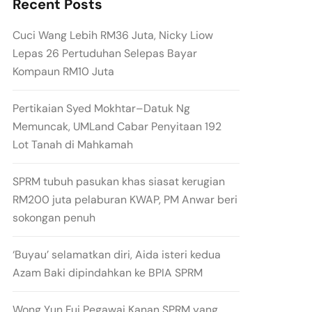
Recent Posts
Cuci Wang Lebih RM36 Juta, Nicky Liow
Lepas 26 Pertuduhan Selepas Bayar
Kompaun RM10 Juta
Pertikaian Syed Mokhtar–Datuk Ng
Memuncak, UMLand Cabar Penyitaan 192
Lot Tanah di Mahkamah
SPRM tubuh pasukan khas siasat kerugian
RM200 juta pelaburan KWAP, PM Anwar beri
sokongan penuh
‘Buyau’ selamatkan diri, Aida isteri kedua
Azam Baki dipindahkan ke BPIA SPRM
Wong Yun Fui Pegawai Kanan SPRM yang