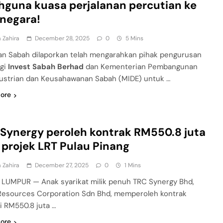
hguna kuasa perjalanan percutian ke
 negara!
 Zahira
December 28, 2025
0
5 Mins
an Sabah dilaporkan telah mengarahkan pihak pengurusan
ggi
Invest Sabah Berhad
dan Kementerian Pembangunan
ustrian dan Keusahawanan Sabah (MIDE) untuk …
ore
Synergy peroleh kontrak RM550.8 juta
 projek LRT Pulau Pinang
 Zahira
December 27, 2025
0
1 Mins
LUMPUR — Anak syarikat milik penuh TRC Synergy Bhd,
Resources Corporation Sdn Bhd, memperoleh kontrak
ai RM550.8 juta …
ore