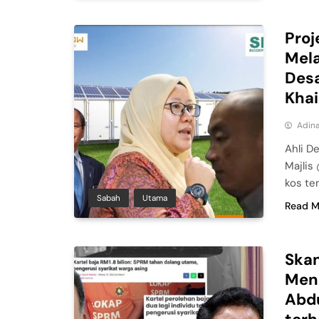
Proj
Mel
Desa
Khai
Adina
Ahli D
Majlis
kos te
Sabah
Utama
Read M
Skan
Meng
Abdu