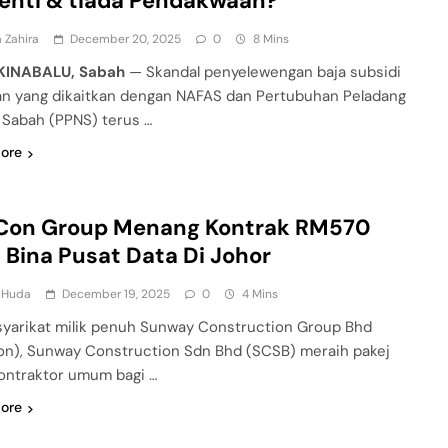
enti & tiada Pendakwaan?
 Zahira
December 20, 2025
0
8 Mins
KINABALU, Sabah
— Skandal penyelewengan baja subsidi
an yang dikaitkan dengan NAFAS dan Pertubuhan Peladang
 Sabah (PPNS) terus …
ore
Con Group Menang Kontrak RM570
 Bina Pusat Data Di Johor
l Huda
December 19, 2025
0
4 Mins
yarikat milik penuh Sunway Construction Group Bhd
n), Sunway Construction Sdn Bhd (SCSB) meraih pakej
kontraktor umum bagi …
ore