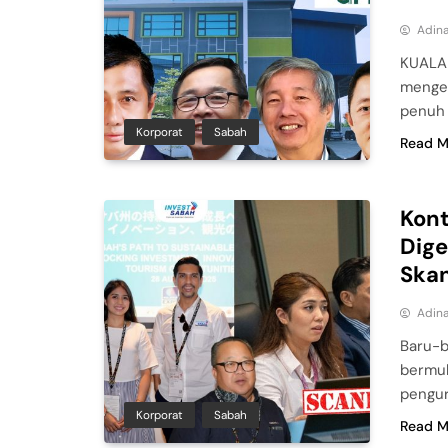
Adina
KUALA 
mengel
penuh 
Korporat
Sabah
Read M
Kont
Dig
Skan
Adina
Baru-b
bermul
pengur
Korporat
Sabah
Read M