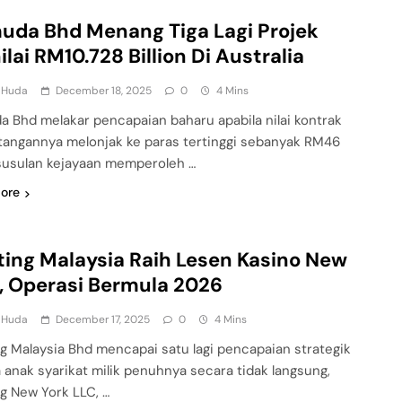
da Bhd Menang Tiga Lagi Projek
ilai RM10.728 Billion Di Australia
l Huda
December 18, 2025
0
4 Mins
 Bhd melakar pencapaian baharu apabila nilai kontrak
tangannya melonjak ke paras tertinggi sebanyak RM46
 susulan kejayaan memperoleh …
ore
ing Malaysia Raih Lesen Kasino New
, Operasi Bermula 2026
l Huda
December 17, 2025
0
4 Mins
g Malaysia Bhd mencapai satu lagi pencapaian strategik
a anak syarikat milik penuhnya secara tidak langsung,
g New York LLC, …