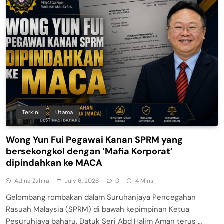
Terkini
Utama
Wong Yun Fui Pegawai Kanan SPRM yang
bersekongkol dengan ‘Mafia Korporat’
dipindahkan ke MACA
Adina Zahira
July 6, 2026
0
4 Mins
Gelombang rombakan dalam Suruhanjaya Pencegahan
Rasuah Malaysia (SPRM) di bawah kepimpinan Ketua
Pesuruhjaya baharu, Datuk Seri Abd Halim Aman terus …