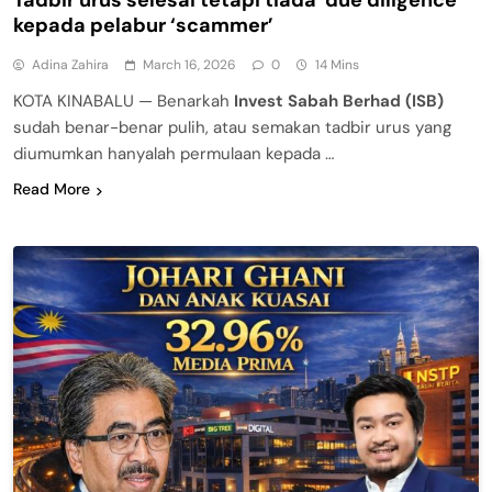
Tadbir urus selesai tetapi tiada due diligence
kepada pelabur ‘scammer’
Adina Zahira
March 16, 2026
0
14 Mins
KOTA KINABALU — Benarkah
Invest Sabah Berhad (ISB)
sudah benar-benar pulih, atau semakan tadbir urus yang
diumumkan hanyalah permulaan kepada …
Read More