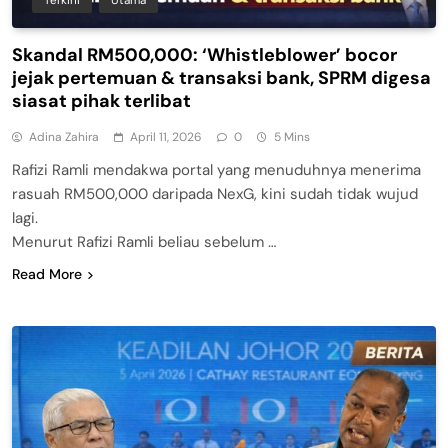
Skandal RM500,000: ‘Whistleblower’ bocor
jejak pertemuan & transaksi bank, SPRM digesa
siasat pihak terlibat
Adina Zahira
April 11, 2026
0
5 Mins
Rafizi Ramli mendakwa portal yang menuduhnya menerima
rasuah RM500,000 daripada NexG, kini sudah tidak wujud
lagi.
Menurut Rafizi Ramli beliau sebelum …
Read More