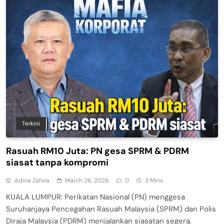
Terkini
Rasuah RM10 Juta: PN gesa SPRM & PDRM
siasat tanpa kompromi
Adina Zahira
March 26, 2026
0
3 Mins
KUALA LUMPUR: Perikatan Nasional (PN) menggesa
Suruhanjaya Pencegahan Rasuah Malaysia (SPRM) dan Polis
Diraja Malaysia (PDRM) menjalankan siasatan segera,