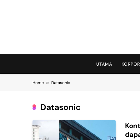
Skip
to
content
UTAMA
KORPOR
Home
Datasonic
Datasonic
Kont
dapa