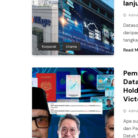
lanj
Adina
Dataso
daripa
tangka
Korporat
Utama
Read M
Pem
Data
Hold
Vict
Adina
Apa su
dan Pa
Datuk 