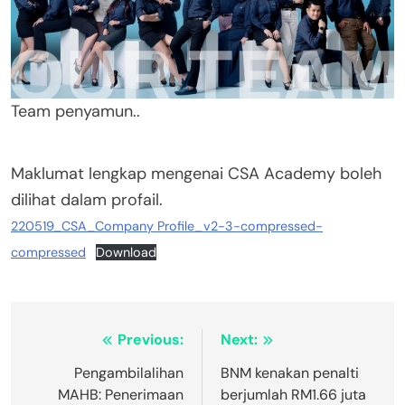
Team penyamun..
Maklumat lengkap mengenai CSA Academy boleh
dilihat dalam profail.
220519_CSA_Company Profile_v2-3-compressed-
compressed
Download
Post
Previous:
Next:
navigation
Pengambilalihan
BNM kenakan penalti
MAHB: Penerimaan
berjumlah RM1.66 juta