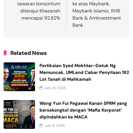
tawaran konsortium
ke atas Maybank,
diterajui Khazanah
Maybank Islamic, RHB
mencapai 92.82%
Bank & AmInvestment
Bank
Related News
Pertikaian Syed Mokhtar–Datuk Ng
Memuncak, UMLand Cabar Penyitaan 192
Lot Tanah di Mahkamah
July 21, 2026
Wong Yun Fui Pegawai Kanan SPRM yang
bersekongkol dengan ‘Mafia Korporat’
dipindahkan ke MACA
July 6, 2026