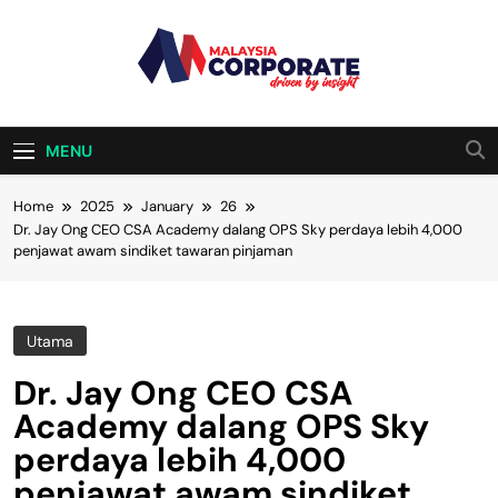
Skip
to
content
Malaysia
Driven By Insight
Corporate
MENU
Home
2025
January
26
Dr. Jay Ong CEO CSA Academy dalang OPS Sky perdaya lebih 4,000
penjawat awam sindiket tawaran pinjaman
Utama
Dr. Jay Ong CEO CSA
Academy dalang OPS Sky
perdaya lebih 4,000
penjawat awam sindiket